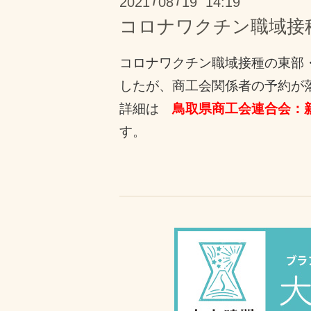
2021
08
19 14:19
/
/
コロナワクチン職域接
コロナワクチン職域接種の東部・
したが、商工会関係者の予約が落
詳細は
鳥取県商工会連合会：
す。