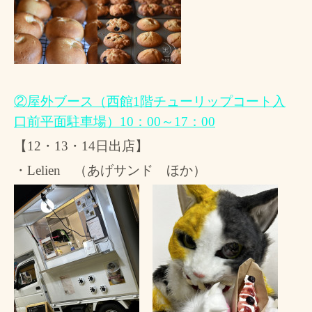
②屋外ブース（西館
1
階チューリップコート入
口前平面駐車場）
10
：
00
～
17
：
00
【
12
・
13
・
14
日出店】
・
Lelien
（あげサンド ほか）