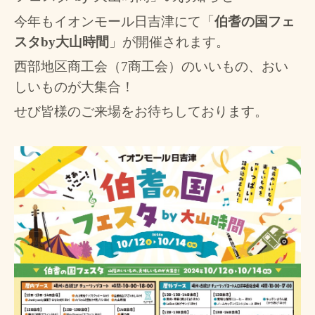
今年もイオンモール日吉津にて「
伯耆の国フェ
スタ
by
大山時間
」が開催されます。
西部地区商工会（
7
商工会）のいいもの、おい
しいものが大集合！
せび皆様のご来場をお待ちしております。