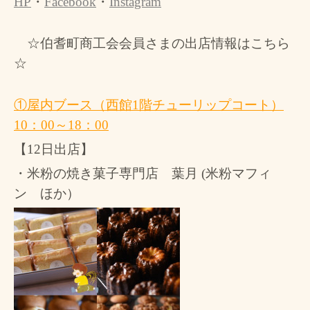
HP
・
Facebook
・
Instagram
☆伯耆町商工会会員さまの出店情報はこちら
☆
①屋内ブース（西館
1
階チューリップコート）
10
：
00
～
18
：
00
【
12
日出店】
・米粉の焼き菓子専門店 葉月
(
米粉マフィ
ン ほか）