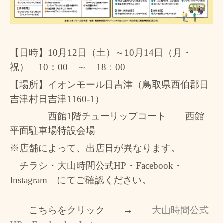
【日時】
10
月
12
日（土）～
10
月
14
日（月・
祝）
10
：
00
～
18
：
00
【場所】イオンモール日吉津（鳥取県西伯郡日
吉津村日吉津
1160-1
）
西館
1
階チューリップコート 西館
平面駐車場特設会場
※店舗によって、出店日が異なります。
チラシ・
大山時間公式
HP
・
Facebook
・
Instagram
にてご確認ください。
こちらをクリック →
大山時間公式